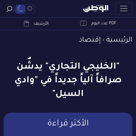
PDF عدد اليوم
ابحث
الأرشيف
الرئيسية
إقتصاد
"الخليجي التجاري" يدشٌن
صرافاً آلياً جديداً في "وادي
السيل"
الأكثر قراءة