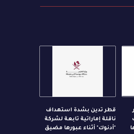
قطر تدين بشدة استهداف
ناقلة إماراتية تابعة لشركة
ا
"أدنوك" أثناء عبورها مضيق