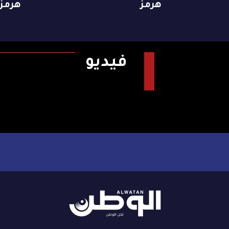
هرمز
هرمز
فيديو