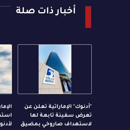
أخبار ذات صلة
"أدنوك" الإماراتية تعلن عن
الإما
تعرض سفينة تابعة لها
استهد
لاستهداف صاروخي بمضيق
لأدنو