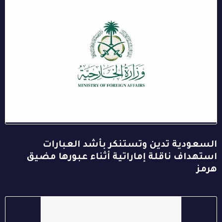
السعودية تدين وتستنكر بأشد العبارات
استهداف ناقلة إماراتية أثناء عبورها مضيق
هرمز