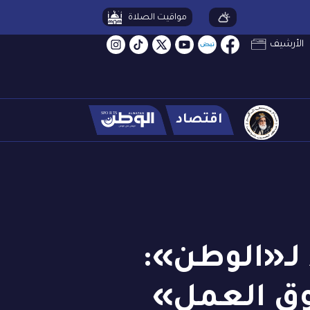
مواقيت الصلاة
الأرشيف
اقتصاد
 رصد لـ«الوطن»:
«سوق العمل»