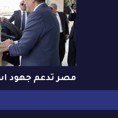
مصر تدعم جهود ا
البحرين لـ «القمة ال
والثلاثين» مايو ال