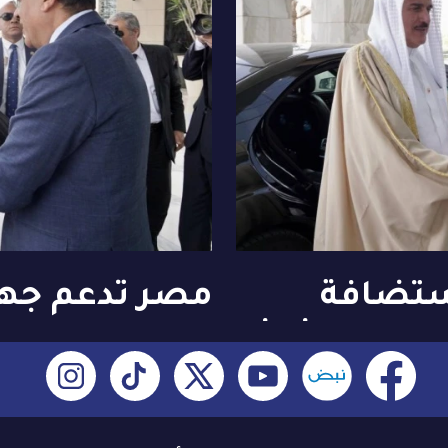
ستضافة
مصر تدعم جه
عربية الثالثة
البحرين لـ «الق
مقبل
والثلاثين» ماي