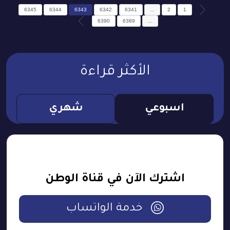
6345
6344
6343
6342
6341
...
2
1
6390
6389
...
الأكثر قراءة
اسبوعي
شهري
اشترك الآن في قناة الوطن
خدمة الواتساب