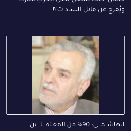
خلفان: كيف يُسجن بطل الحرب مبارك
ويُفرج عن قاتل السادات؟!
الهاشــمــــي: 90% من المعتقـــلــــين