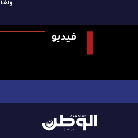
ولغاية 9 ن
فيديو