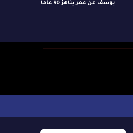
يوسف عن عمر يناهز 90 عاماً