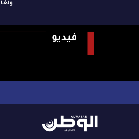
ولغاية 9 ن
فيديو