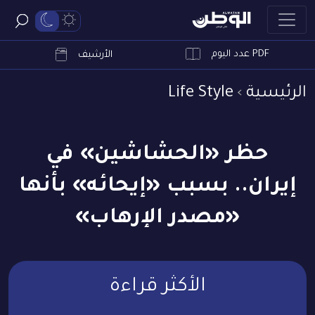
PDF عدد اليوم
ابحث
الأرشيف
الرئيسية
Life Style
حظر «الحشاشين» في
إيران.. بسبب «إيحائه» بأنها
«مصدر الإرهاب»
الأكثر قراءة