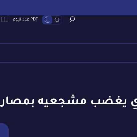
PDF عدد اليوم
زي يغضب مشجعيه بمصارع