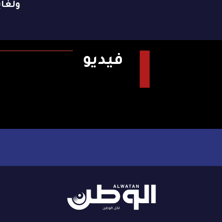
ولغاية 9 ن
فيديو