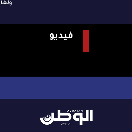
ولغاية 9 ن
فيديو