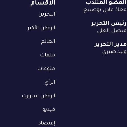
العضو المنتدب
الأقسام
معاذ عادل بوصيبع
البحرين
رئيس التحرير
الوطن الأكبر
فيصل العلي
العالم
مدير التحرير
وليد صبري
ملفات
منوعات
الرأي
الوطن سبورت
فيديو
إقتصاد