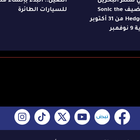
 سنتر البحرين
الصين.. البدء بإنشاء م
يستضيف Sonic the
للسيارات الطائرة
Hedgehog من 31 أكتوبر
وفمبر