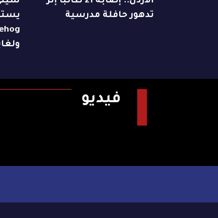
الأردن.. إصابة 21 طالباً إثر
سيتي
تدهور حافلة مدرسية
ولغاية 9 ن
فيديو