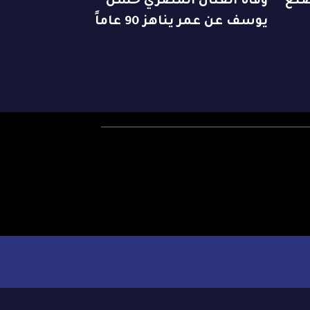
صنع
وفاة الفنان المصري حسن
يوسف عن عمر يناهز 90 عاماً