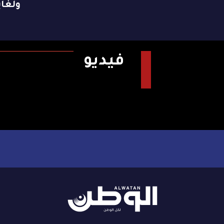
ولغاية 9 ن
فيديو