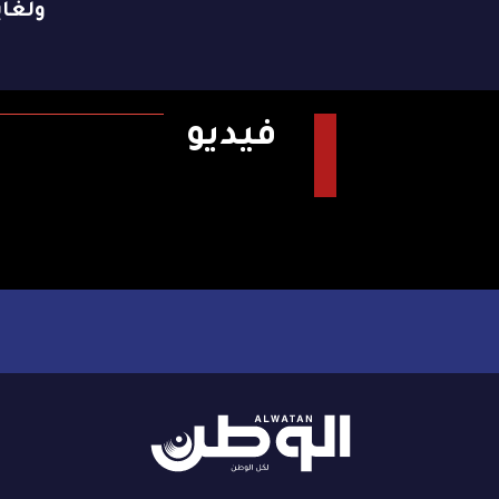
ولغاية 9 ن
فيديو