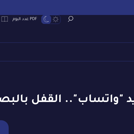
PDF عدد اليوم
د "واتساب".. القفل بالبص