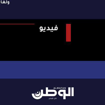
ولغاية 9 ن
فيديو