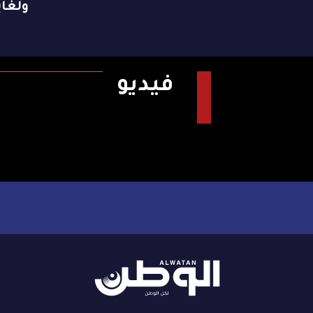
ولغاية 9 ن
فيديو