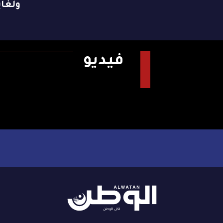
ولغاية 9 ن
فيديو