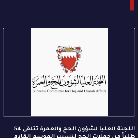
اللجنة العليا لشؤون الحج والعمرة تتلقى 54
طلباً من حملات الحج لتسيير الموسم القادم