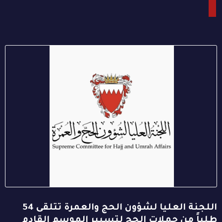
اللجنة العليا لشؤون الحج والعمرة تتلقى 54
طلباً من حملات الحج لتسيير الموسم القادم