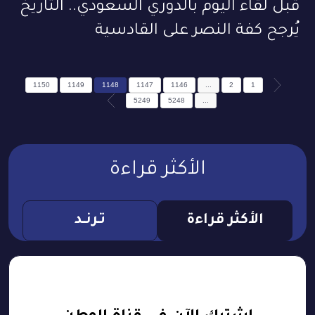
قبل لقاء اليوم بالدوري السعودي.. التاريخ
يُرجح كفة النصر على القادسية
1150
1149
1148
1147
1146
...
2
1
5249
5248
...
الأكثر قراءة
الأكثر قراءة
تـرنــد