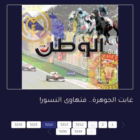
غابت الجوهرة.. فتهاوى النسور!
5216
5215
5214
5213
5212
...
2
1
5250
5249
...