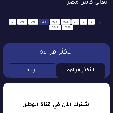
نهائي كأس مصر
...
996
995
994
993
992
...
2
1
5249
5248
الأكثر قراءة
الأكثر قراءة
تـرنــد
اشترك الآن في قناة الوطن