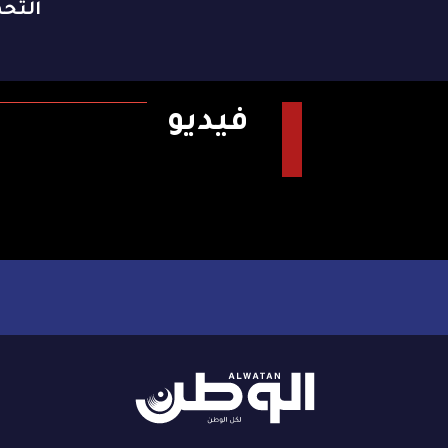
التح
فيديو