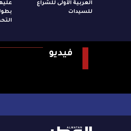
العربية الأولى للشراع
عليها
للسيدات
بطول
التح
فيديو