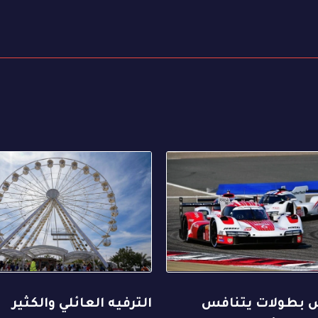
بطولات يتنافس
الترفيه العائلي والكثير