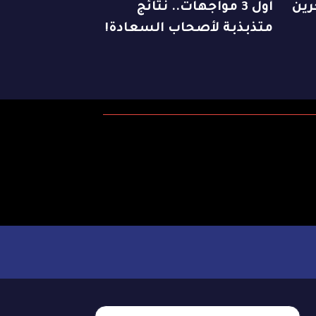
رين
أول 3 مواجهات.. نتائج
متذبذبة لأصحاب السعادة!