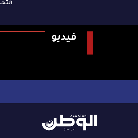
التح
فيديو