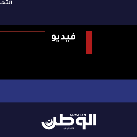
التح
فيديو