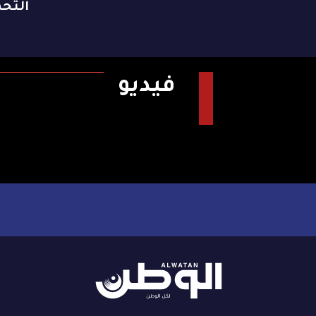
التح
فيديو