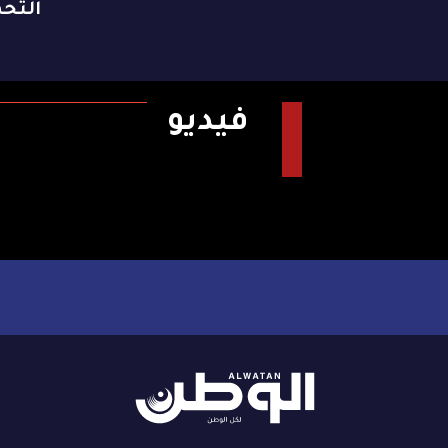
التح
فيديو