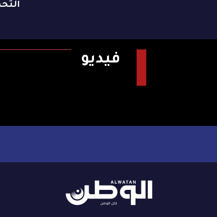
التح
فيديو