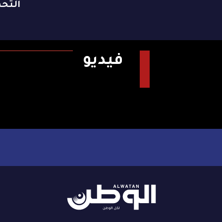
التح
فيديو