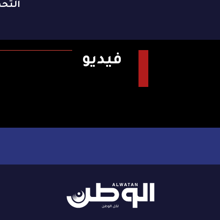
التح
فيديو