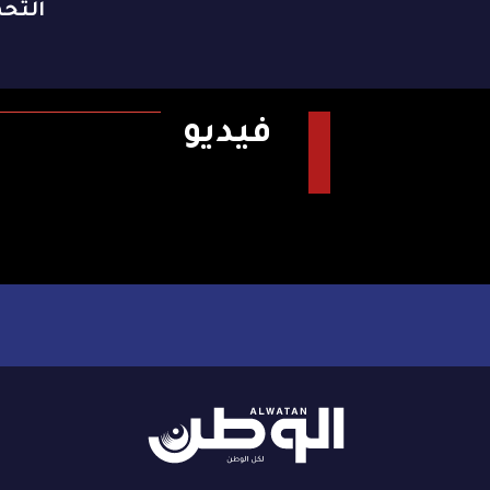
التح
فيديو