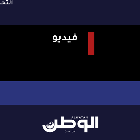
التح
فيديو