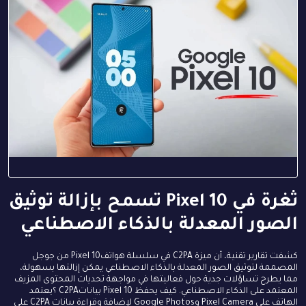
ثغرة في Pixel 10 تسمح بإزالة توثيق
الصور المعدلة بالذكاء الاصطناعي
كشفت تقارير تقنية، أن ميزة C2PA في سلسلة هواتفPixel 10 من جوجل
المصممة لتوثيق الصور المعدلة بالذكاء الاصطناعي يمكن إزالتها بسهولة،
مما يطرح تساؤلات جدية حول فعاليتها في مواجهة تحديات المحتوى المزيف
المعتمد على الذكاء الاصطناعي. كيف يحفظ Pixel 10 بياناتC2PA ؟يعتمد
الهاتف على Pixel Camera وGoogle Photos لإضافة وقراءة بيانات C2PA على