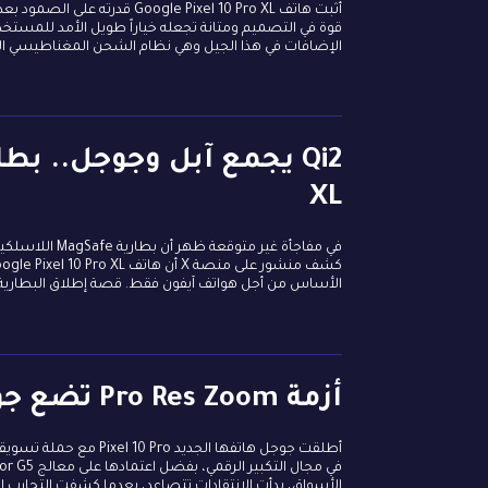
قوة في التصميم ومتانة تجعله خياراً طويل الأمد للمستخد
الإضافات في هذا الجيل وهي نظام الشحن المغناطيسي ال
XL
في مفاجأة غير 
الأساس من أجل هواتف آيفون فقط. قصة إطلاق البطارية وتوقفهاقدمت آبل بطا
أزمة Pro Res Zoom تضع جوجل في موقف محرج
الأسواق، بدأت الانتقادات تتصاعد، بعدما كشفت التجارب ال