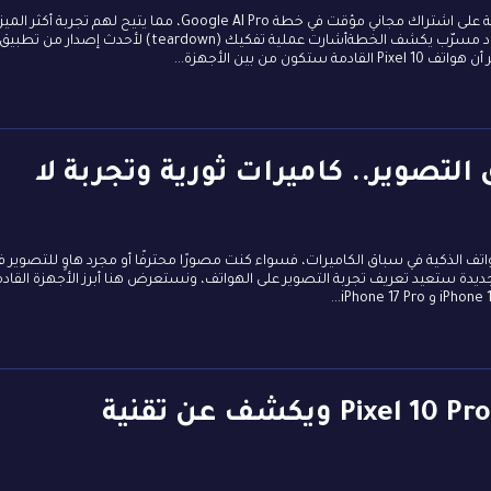
من المتوقع أن يحصل مستخدمو سلسلة Pixel 10 المقبلة على اشتراك مجاني مؤقت في خطة Google AI Pro، مما يتيح لهم تجربة أ
الذكية تقدمًا من جوجل دون أي تكلفة إضافية في البداية. كود مسرّب يكشف الخطةأشارت عملية تفكيك (teardown) لأحدث إصدار من تطبيق
 2025 لعشاق التصوير.. كاميرات ثورية وتجربة لا
 شركات الهواتف الذكية في سباق الكاميرات، فسواء كنت مصورًا محترفًا أو مجرد هاوٍ للتصوير ف
دة ستعيد تعريف تجربة التصوير على الهواتف، ونستعرض هنا أبرز الأجهزة القادم
اختبار المتانة يثبت قوة Pixel 10 Pro XL ويكشف عن تقنية