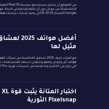
Google (الإصدار 16.30.59) إلى وجود إشارات برمجية تظهر أن هواتف Pixel 10 القادمة ستكون من بين الأجهزة...
أفضل هواتف
مثيل لها
مع اقتراب خريف 2025 تشتعل المنافسة بين
هواتف آبل وجوجل وفيفو وشاومي تستعد لتقديم تقنيات جدي
التي تركز على الكاميرا وما تقدمه من تحسينات ثورية. iPhone 17 Pro و iPhone 17 Pro...
Pixelsnap الثورية