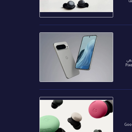
ا
سعي
 القابلة للطي. تحسينات على هاتف Pixel 10 Pro
عاتGoogle Pixel Buds Pro