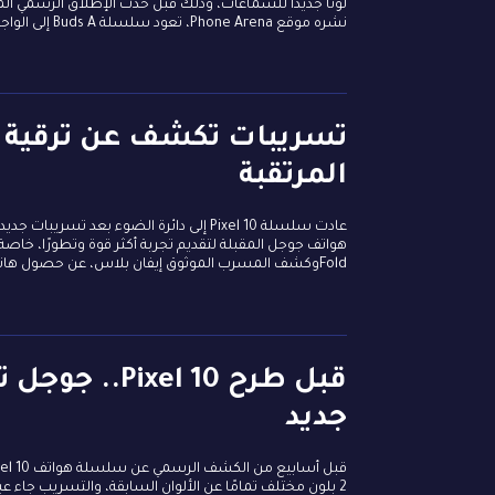
لونًا جديدًا للسماعات، وذلك قبل حدث الإطلاق الرسمي
نشره موقع Phone Arena، تعود سلسلة Buds A إلى الواجهة من جديد بعد أول إصدار لها في يونيو 2021، دون...
المرتقبة
عادت سلسلة Pixel 10 إلى دائرة الضوء ب
Foldوكشف المسرب الموثوق إيفان بلاس، عن حصول هاتف Pixel 10 Pro Fold على شاشة خارجية...
جديد