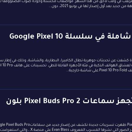
 المرتقب في وقت لاحق من هذا الشهر. مواصفات محسنة وجودة صوت أفضلووفقًا لم
تسريبات تكشف عن ترقية شاملة في سلسلة Google Pixel 10
عد تسريبات جديدة كشفت عن تحديثات جوهرية تطال الكاميرا، البطارية، والشاشة، وذلك في إطار 
هواتف جوجل المقبلة لتقديم تجربة أكثر قوة وتطورًا، خاصة لعشاق الهواتف الذكية في فئة الأجهزة
قبل طرح Pixel 10.. جوجل تجهز سماعات Pixel Buds Pro 2 بلون
قبل أسابيع من الكشف الرسمي عن سلسلة هواتف Pixel 10 ظهرت تسريبات جديدة تكشف عن إصدار جديد من سما
2 بلون مختلف تمامًا عن الألوان السابقة، والتسريب جاء عبر الصور التي نشرها المسرب المعروف Evan Blass على منصة X ، والتي استعرضت