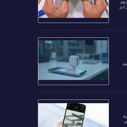
JerryRigEveryt، حيث أظهر الجهاز
أبرز
 فقد
نقلة نوعية
 في