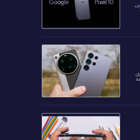
كثر الميزات
إن
ة