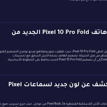
تسريب يكشف مواصفات هاتف Pixel 10 Pro Fold الجديد من
كشفت تسريبات جديدة، عن مواصفات هاتف Google القابل للطي Pixel 10 Pro Fold، حيث ظهرت صور ومقاطع فيديو توضح التصميم 
علان الرسمي الومنتظر من قبل الشركة. تصميم الهاتف يشابه الجيل السابق مع تحسينات
قبل إطلاقها.. تسريبات تكشف عن لون جديد لسماعات Pixel
كشفت تقارير تقنية عن ظهور تسريبات جديدة تتعلق بسماعات الأذن اللاسلكية المنتظرة Pixel Buds 2a من جوجل، حيث جرى 