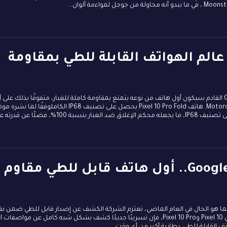
Pixe.. ثورة في عالم الهواتف القابلة للطي بمقاومة
كشفت تسريبات حديثة أن هاتف Google Pixel 10 Pro Fold القادم سيكون أول هاتف من نوعه يتمتع بمقاومة كاملة للغبار، متفوقًا بذلك على 
منافسيه مثل Samsung Galaxy Z Fold 7 وMotorola Razer Ultra. هاتف Pixel 10 Pro Fold يحصل على تصنيف IP68 الكاملوفقًا لما
تسريب| Google Pixel 10 Pro Fold.. أول هاتف قابل للطي مقاوم
 لإطلاق سلسلة Pixel 10 الجديدة، وكما هو الحال في العام الماضي، تعتزم الشركة الكشف عن إصدار قابل للطي ضمن
السلسلة. وعلى الرغم 