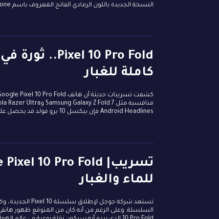
النسخة الجديدة باللون الرمادي الفاتح المعروف باسم Moonstone ، في ما يبدو أنه محاولة من جوجل لمواءمة ألوان...
l 10 Pro Fold
كاملة للغبار
Android Headlines فإن بيكسل 10 برو فولد قد يحصل على تصنيف IP68، ما يجعله محكم الإغلاق ضد الغبار بنسبة 100%، فضلًا عن قدرته على...
للماء والغبار
تستعد شركة جوجل
10 Pro Fold الذي يبدو أنه سيكون نقلة نوعية في عالم الهواتف القابلة للطي. بطارية أكبر من أي وقت...