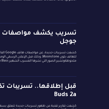
جوجل
للهاتف بلون Moonstone، وذلك قبل الإ
ملحوظةوتشير الصور التي نشرها المسرب الشهير Evan Blass إلى أن تصميم Pixel 10 Pro Fold الجديد يحافظ على الخطوط الأساسية...
Buds 2a