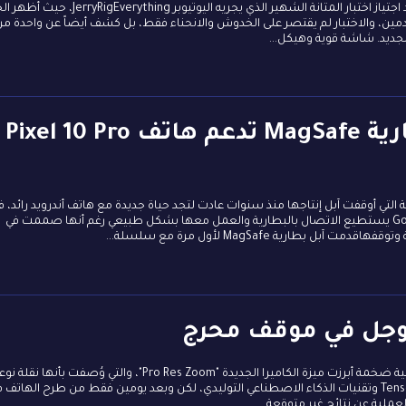
أثبت هاتف Google Pixel 10 Pro XL قدرته على الصمود بعد اجتياز اختبار المتانة الشهير الذي يجريه اليوتيوبر hing
مين، والاختبار لم يقتصر على الخدوش والانحناء فقط، بل كشف أيضاً عن واحدة من 
جديد. شاشة قوية وهيكل...
Qi2 يجمع آبل وجوجل.. بطارية MagSafe تدعم هاتف Pixel 10 Pro
متوقعة ظهر أن بطارية MagSafe اللاسلكية التي أوقفت آبل إنتاجها منذ سنوات عادت لتجد حياة جديدة مع هاتف أندرويد رائد،
كشف منشور على منصة X أن هاتف Google Pixel 10 Pro XL يستطيع الاتصال بالبطارية والعمل معها بشكل طبيعي رغم أنها صممت في
رية MagSafe لأول مرة مع سلسلة...
أطلقت جوجل هاتفها الجديد Pixel 10 Pro مع حملة تسويقية ضخمة أبرزت ميزة الكاميرا الجديدة "Pro Res Zoom"، والتي وُصفت بأنها 
في مجال التكبير الرقمي، بفضل اعتمادها على معالج Tensor G5 وتقنيات الذكاء الاصطناعي التوليدي، لكن وبعد يومين فقط من طرح الهاتف
عملية عن نتائج غير متوقعة...