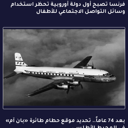
فرنسا تصبح أول دولة أوروبية تحظر استخدام
وسائل التواصل الاجتماعي للأطفال
بعد 74 عاماً.. تحديد موقع حطام طائرة «بان آم»