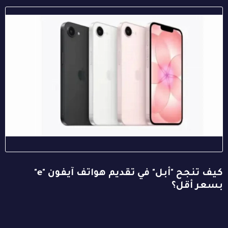
كيف تنجح "أبل" في تقديم هواتف آيفون "e"
بسعر أقل؟