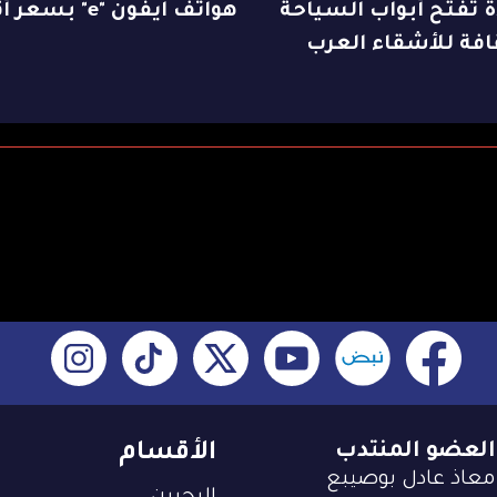
 تفتح أبواب السياحة
هواتف آيفون "e" بسعر أقل؟
افة للأشقاء العرب
العضو المنتدب
الأقسام
معاذ عادل بوصيبع