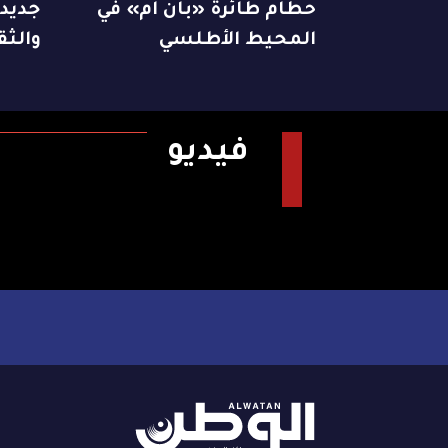
حطام طائرة «بان آم» في
جديدة
المحيط الأطلسي
والثق
فيديو