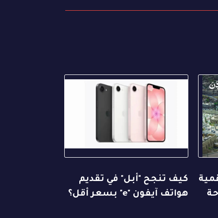
قمية
كيف تنجح "أبل" في تقديم
حة
هواتف آيفون "e" بسعر أقل؟