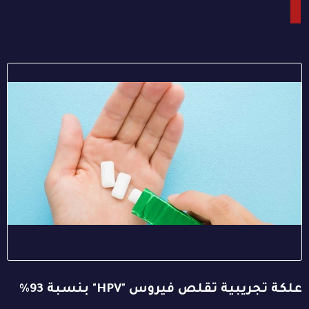
علكة تجريبية تقلص فيروس "HPV" بنسبة 93%