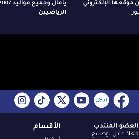
موقعها الإلكتروني
يامال وجميع مواليد 07
ور
الرياضيين
العضو المنتدب
الأقسام
معاذ عادل بوصيبع