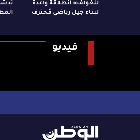
للغولف» انطلاقة واعدة
تدشن 
لبناء جيل رياضي مُحترف
المط
فيديو