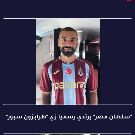
"سلطان مصر" يرتدي رسميا زي "طرابزون سبور"