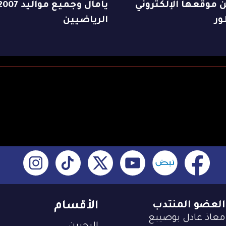
موقعها الإلكتروني
يامال وجميع مواليد 07
ور
الرياضيين
العضو المنتدب
الأقسام
معاذ عادل بوصيبع