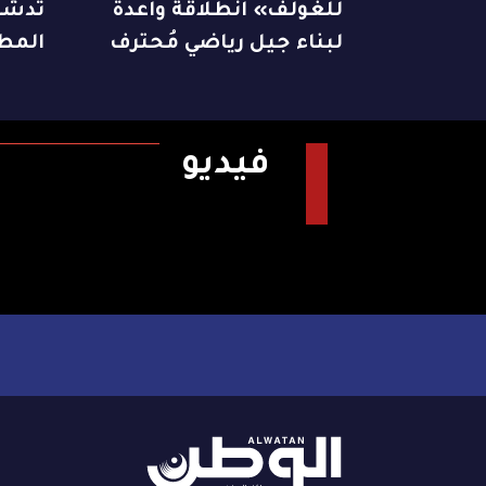
للغولف» انطلاقة واعدة
تدشن 
لبناء جيل رياضي مُحترف
المط
فيديو