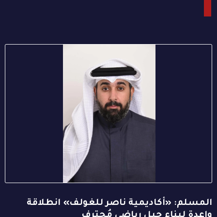
المسلم: «أكاديمية ناصر للغولف» انطلاقة
واعدة لبناء جيل رياضي مُحترف