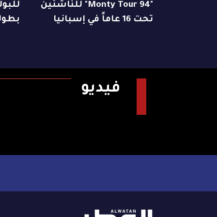
"94 Monty Tour" للناشئين
للبول
تحت 16 عاماً في إسبانيا
بطولت
فيديو