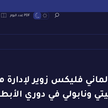
PDF عدد اليوم
لماني فليكس زوير لإدارة 
ي ونابولي في دوري الأبط