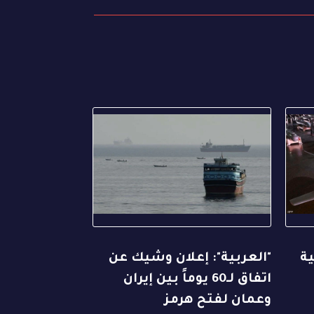
ة
"العربية": إعلان وشيك عن
اتفاق لـ60 يوماً بين إيران
وعمان لفتح هرمز