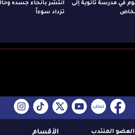
م في مدرسة ثانوية إلى
انتشر بأنحاء جسده وحال
تزداد سوءاً
العضو المنتدب
الأقسام