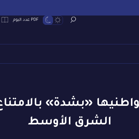
PDF عدد اليوم
طنيها «بشدة» بالامتناع
الشرق الأوسط