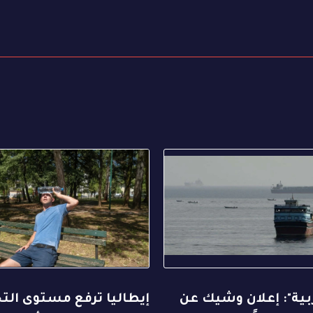
بية": إعلان وشيك عن
إيطاليا ترفع مستوى التح