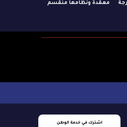
رجة
معقدة ونظامها منقسم
اشترك في خدمة الوطن