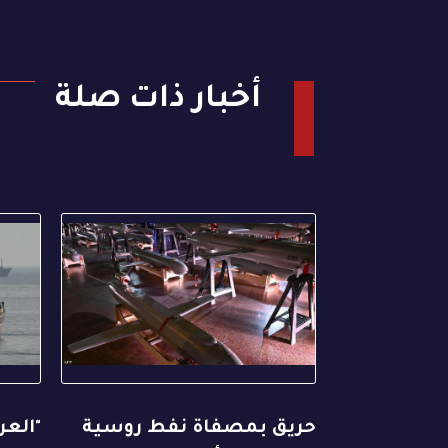
أخبار ذات صلة
حريق بمصفاة نفط روسية
"العر