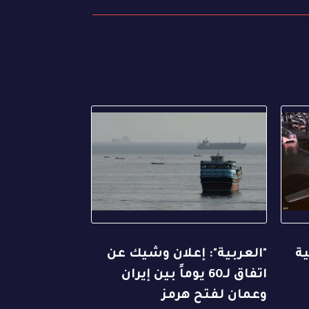
ة
"العربية": إعلان وشيك عن
اتفاق لـ60 يوماً بين إيران
وعمان لفتح هرمز