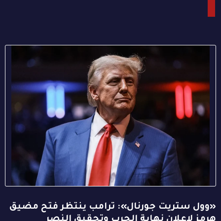
«وول ستريت جورنال»: ترامب ينتظر فتح مضيق
هرمز لإعلان نهاية الحرب وتحقيق النصر