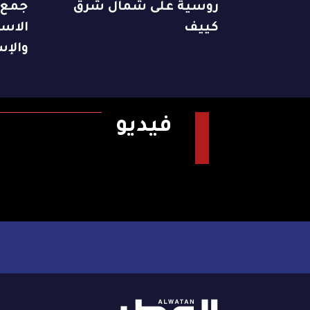
روسية على شمال شرق
كييف
الاست
والإس
فيديو