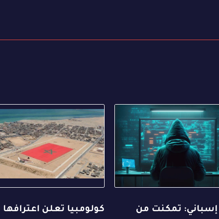
إسباني: تمكنت من
كولومبيا تعلن اعترافها